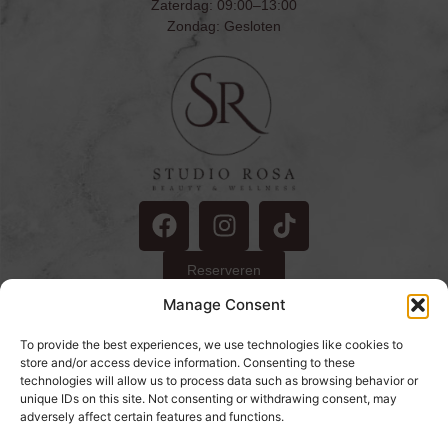
Zaterdag: 09:00–13:00
Zondag: Gesloten
Reserveren
©2025 by Faijaars Marketing
Manage Consent
Contacteer ons
To provide the best experiences, we use technologies like cookies to
store and/or access device information. Consenting to these
Studio Rosa
technologies will allow us to process data such as browsing behavior or
Oosterdorpsstraat 11
unique IDs on this site. Not consenting or withdrawing consent, may
adversely affect certain features and functions.
3871 AA Hoevelaken
info@studiorosa.nl