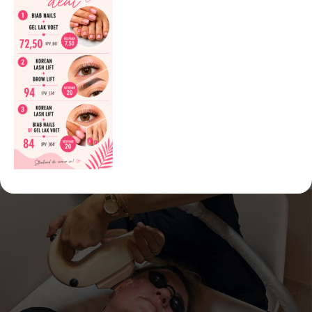
Gemiddeld 3 tot 5 sessies, met telkens 2–4 weken
tussenruimte.
Kan iedereen behandeld worden?
De behandeling werkt het beste bij een lichte huid. Een
donkere of recent zongebruinde huid heeft te veel pigment,
waardoor het licht minder diep doordringt.
Is de behandeling pijnlijk?
De warmte voelt vergelijkbaar met een lichte
zonnebrandprikkel. Over het algemeen goed te verdragen,
maar de pijngrens verschilt per persoon.