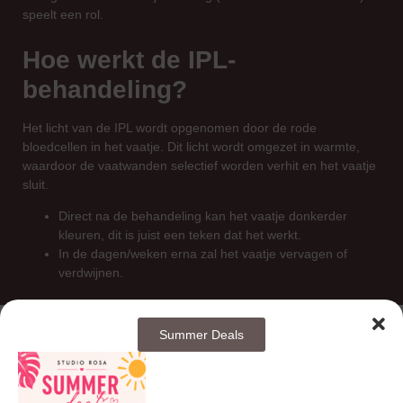
speelt een rol.
Hoe werkt de IPL-
behandeling?
Het licht van de IPL wordt opgenomen door de rode
bloedcellen in het vaatje. Dit licht wordt omgezet in warmte,
waardoor de vaatwanden selectief worden verhit en het vaatje
sluit.
Direct na de behandeling kan het vaatje donkerder
kleuren, dit is juist een teken dat het werkt.
In de dagen/weken erna zal het vaatje vervagen of
verdwijnen.
Summer Deals
Veelgestelde vragen – FAQ
Hoeveel behandelingen zijn nodig?