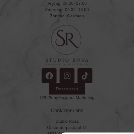
Vrijdag: 09:00–17:00
Zaterdag: 09:00–13:00
Zondag: Gesloten
Reserveren
©2025 by Faijaars Marketing
Contacteer ons
Studio Rosa
Oosterdorpsstraat 11
3871 AA Hoevelaken