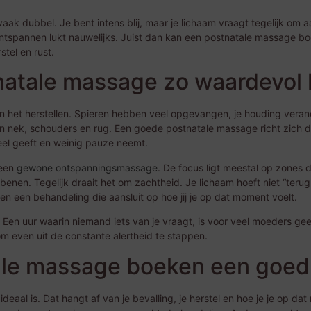
aak dubbel. Je bent intens blij, maar je lichaam vraagt tegelijk om
ntspannen lukt nauwelijks. Juist dan kan een postnatale massage boek
tel en rust.
atale massage zo waardevol k
an het herstellen. Spieren hebben veel opgevangen, je houding verand
t in nek, schouders en rug. Een goede postnatale massage richt zich 
eel geeft en weinig pauze neemt.
 een
gewone ontspanningsmassage
. De focus ligt meestal op zones 
enen. Tegelijk draait het om zachtheid. Je lichaam hoeft niet “ter
 en een behandeling die aansluit op hoe jij je op dat moment voelt.
 Een uur waarin niemand iets van je vraagt, is voor veel moeders ge
m even uit de constante alertheid te stappen.
le massage boeken een goed
deaal is. Dat hangt af van je bevalling, je herstel en hoe je je op 