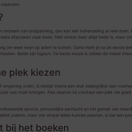
te maanden.
?
 één moment van ontspanning, dan kan één behandeling al veel doen. 
eeks afspraken vaak beter. Niet omdat meer altijd beter is, maar omd
eg om weer even op adem te komen. Soms merk je na de eerste beh
sthouden. Beide zijn logisch. De beste keuze is zelden de meest inten
jne plek kiezen
of omgeving zoekt, is reistijd ineens een stuk belangrijker dan voorh
uist rust moet brengen. Kies daarom bij voorkeur een plek die goed 
 professionele service, persoonlijke aandacht en het gemak van meer
liteit zoeken, maar ook simpel willen kunnen plannen, is dat een pre
 bij het boeken