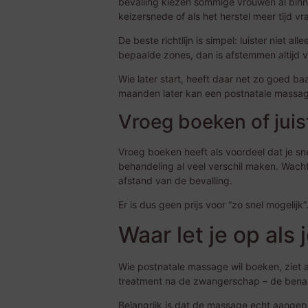
bevalling kiezen sommige vrouwen al binn
keizersnede of als het herstel meer tijd vr
De beste richtlijn is simpel: luister niet a
bepaalde zones, dan is afstemmen altijd 
Wie later start, heeft daar net zo goed b
maanden later kan een postnatale massage
Vroeg boeken of jui
Vroeg boeken heeft als voordeel dat je sne
behandeling al veel verschil maken. Wachte
afstand van de bevalling.
Er is dus geen prijs voor “zo snel mogelijk”.
Waar let je op als
Wie postnatale massage wil boeken, ziet
treatment na de zwangerschap – de benami
Belangrijk is dat de massage echt aangep