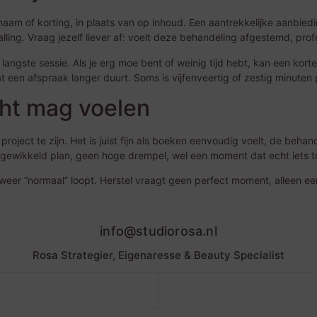
am of korting, in plaats van op inhoud. Een aantrekkelijke aanbied
lling. Vraag jezelf liever af: voelt deze behandeling afgestemd, pro
angste sessie. Als je erg moe bent of weinig tijd hebt, kan een korte
 een afspraak langer duurt. Soms is vijfenveertig of zestig minuten
cht mag voelen
oject te zijn. Het is juist fijn als boeken eenvoudig voelt, de behand
gewikkeld plan, geen hoge drempel, wel een moment dat echt iets t
s weer “normaal” loopt. Herstel vraagt geen perfect moment, alleen e
info@studiorosa.nl
Rosa Strategier, Eigenaresse & Beauty Specialist