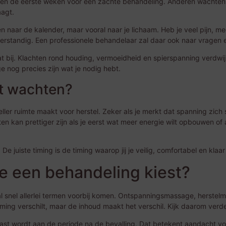
en de eerste weken voor een zachte behandeling. Anderen wachten l
aagt.
lleen naar de kalender, maar vooral naar je lichaam. Heb je veel pijn, m
verstandig. Een professionele behandelaar zal daar ook naar vrage
aat bij. Klachten rond houding, vermoeidheid en spierspanning verdwi
 nog precies zijn wat je nodig hebt.
st wachten?
ller ruimte maakt voor herstel. Zeker als je merkt dat spanning zich
n kan prettiger zijn als je eerst wat meer energie wilt opbouwen of 
 De juiste timing is de timing waarop jij je veilig, comfortabel en klaar
 je een behandeling kiest?
 al snel allerlei termen voorbij komen. Ontspanningsmassage, hers
ng verschilt, maar de inhoud maakt het verschil. Kijk daarom verder
ast wordt aan de periode na de bevalling. Dat betekent aandacht vo