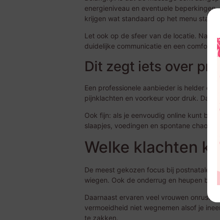
energieniveau en eventuele beperkingen. Ee
krijgen wat standaard op het menu staat,
Let ook op de sfeer van de locatie. Na een
duidelijke communicatie en een comfortab
Dit zegt iets over pro
Een professionele aanbieder is helder over
pijnklachten en voorkeur voor druk. Dat kli
Ook fijn: als je eenvoudig online kunt bo
slaapjes, voedingen en spontane chaos, i
Welke klachten ku
De meest gekozen focus bij postnatale ma
wiegen. Ook de onderrug en heupen blijv
Daarnaast ervaren veel vrouwen onrust in
vermoeidheid niet wegnemen alsof je ineen
te zakken.