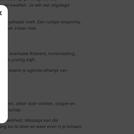
an kwaliteit. Je wilt niet uitgelegd
je je gehaast voelt. Een rustige omgeving,
lt gemak zwaar mee.
stel, eventuele littekens, borstvoeding,
 en prettig blijft.
riode waarin je agenda afhangt van
verduren, zeker door voeden, dragen en
angerschap.
vermoeidheid. Massage kan die
g los te laten en weer even in je lichaam