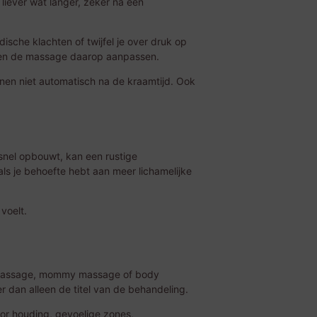
iever wat langer, zeker na een
edische klachten of twijfel je over druk op
n en de massage daarop aanpassen.
jnen niet automatisch na de kraamtijd. Ook
 snel opbouwt, kan een rustige
als je behoefte hebt aan meer lichamelijke
 voelt.
telmassage, mommy massage of body
 dan alleen de titel van de behandeling.
or houding, gevoelige zones,